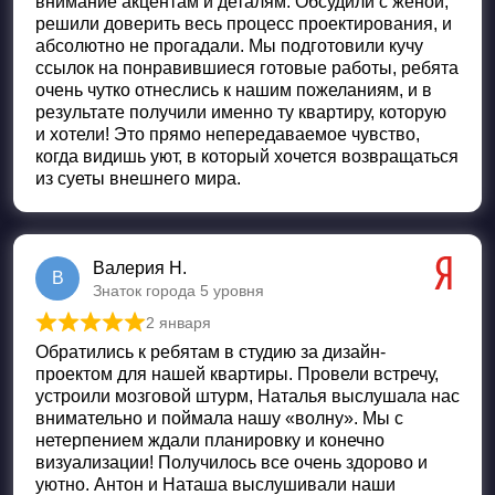
внимание акцентам и деталям. Обсудили с женой,
решили доверить весь процесс проектирования, и
абсолютно не прогадали. Мы подготовили кучу
ссылок на понравившиеся готовые работы, ребята
очень чутко отнеслись к нашим пожеланиям, и в
результате получили именно ту квартиру, которую
и хотели! Это прямо непередаваемое чувство,
когда видишь уют, в который хочется возвращаться
из суеты внешнего мира.
Валерия Н.
В
Знаток города 5 уровня
2 января
Оценка
5
из 5
Обратились к ребятам в студию за дизайн-
проектом для нашей квартиры. Провели встречу,
устроили мозговой штурм, Наталья выслушала нас
внимательно и поймала нашу «волну». Мы с
нетерпением ждали планировку и конечно
визуализации! Получилось все очень здорово и
уютно. Антон и Наташа выслушивали наши