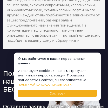
вашего зала, включая современный, классический,
минималистический, скандинавский, лофт и много
других. Каждый стиль подбирается в зависимости от
ваших предпочтений, размера зала и
функционального назначения помещения. На
консультации наш специалист поможет вам
определиться с выбором стиля, который лучше всего
подойдет к вашему дому и образу жизни.
🍪 Мы заботимся о ваших персональных
данных
Используем cookie и Яндекс метрику для
Получите консультацию
аналитики и персонализации. Продолжая
нашего дизайнера
пользоваться сайтом, вы соглашаетесь с
политикой конфиденциальности
.
БЕСПЛАТНО:
Согласен
Оставьте заявку и мы Вам перезвоним