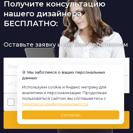
Получите консультацию
нашего дизайнера
БЕСПЛАТНО:
Оставьте заявку и мы Вам перезвоним
🍪 Мы заботимся о ваших персональных
данных
Используем cookie и Яндекс метрику для
аналитики и персонализации. Продолжая
пользоваться сайтом, вы соглашаетесь с
Я нe poбoт
политикой конфиденциальности
.
Согласен
Перезвоните мне