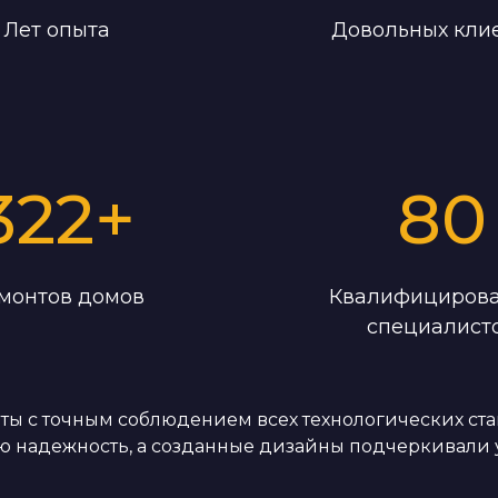
Лет опыта
Довольных кли
322
+
80
монтов домов
Квалифициров
специалист
ы с точным соблюдением всех технологических стан
ю надежность, а созданные дизайны подчеркивали 