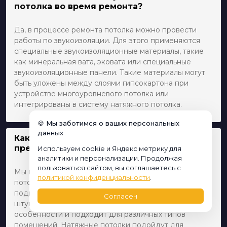
потолка во время ремонта?
Да, в процессе ремонта потолка можно провести
работы по звукоизоляции. Для этого применяются
специальные звукоизоляционные материалы, такие
как минеральная вата, эковата или специальные
звукоизоляционные панели. Такие материалы могут
быть уложены между слоями гипсокартона при
устройстве многоуровневого потолка или
интегрированы в систему натяжного потолка.
🍪 Мы заботимся о ваших персональных
данных
Какие виды отделки потолка вы
предлагаете?
Используем cookie и Яндекс метрику для
аналитики и персонализации. Продолжая
пользоваться сайтом, вы соглашаетесь с
Мы предлагаем широкий спектр видов отделки
политикой конфиденциальности
.
потолка, включая покраску, обои, натяжные и
подвесные потолки, а также декоративную
Согласен
штукатурку. Каждый вариант имеет свои
особенности и подходит для различных типов
помещений. Натяжные потолки подойдут для