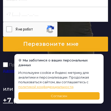
Я нe poбoт
Перезвоните мне
🍪 Мы заботимся о ваших персональных
Принимаю условия
политики обработки
данных
данных
Используем cookie и Яндекс метрику для
аналитики и персонализации. Продолжая
пользоваться сайтом, вы соглашаетесь с
политикой конфиденциальности
.
или позвоните,
мы онлайн:
Согласен
+7 (925) 208-97-42