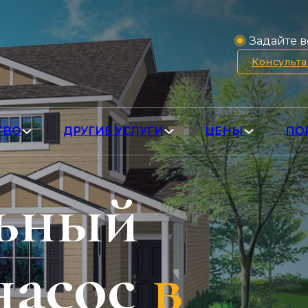
Задайте в
Консульт
ТВО
ДРУГИЕ УСЛУГИ
ЦЕНЫ
ПО
льный
насос
в