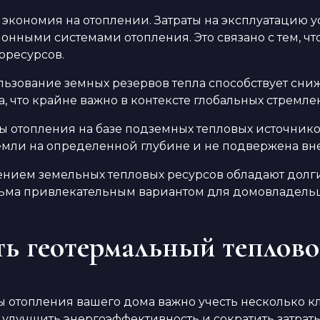
я экономия на отоплении. Затраты на эксплуатацию 
ионными системами отопления. Это связано с тем, 
оресурсов.
ьзование земных резервов тепла способствует сниже
а, что крайне важно в контексте глобальных стремл
мы отопления на базе подземных тепловых источнико
 земли на определенной глубине и не подвержена в
енением земельных тепловых ресурсов обладают до
есьма привлекательным вариантом для домовладель
ть геотермальный теплово
отопления вашего дома важно учесть несколько кл
м улучшить энергоэффективность и сократить затраты