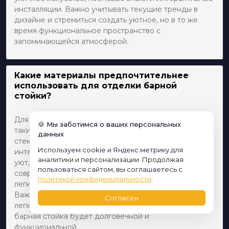
инсталляции. Важно учитывать текущие тренды в
дизайне и стремиться создать уютное, но в то же
время функциональное пространство с
запоминающейся атмосферой.
Какие материалы предпочтительнее
использовать для отделки барной
стойки?
Для отделки барной стойки часто используются
🍪 Мы заботимся о ваших персональных
такие материалы, как дерево, камень, металл и
данных
стекло. Выбор материала зависит от общего стиля
Используем cookie и Яндекс метрику для
интерьера и бюджета. Дерево придает теплоту и
аналитики и персонализации. Продолжая
уют, камень — надежность и изысканность, металл —
пользоваться сайтом, вы соглашаетесь с
современный и индустриальный вид, а стекло —
политикой конфиденциальности
.
легкость и визуальное расширение пространства.
Важно также учитывать факторы износостойкости и
Согласен
легкости ухода за материалами, чтобы убедиться, что
барная стойка будет долговечной и
функциональной.