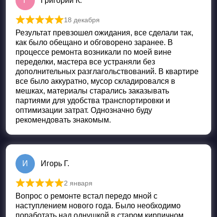
Г
Григорий К.
18 декабря
Оценка
5
из 5
Результат превзошел ожидания, все сделали так,
как было обещано и обговорено заранее. В
процессе ремонта возникали по моей вине
переделки, мастера все устраняли без
дополнительных разглагольствований. В квартире
все было аккуратно, мусор складировался в
мешках, материалы старались заказывать
партиями для удобства транспортировки и
оптимизации затрат. Однозначно буду
рекомендовать знакомым.
И
Игорь Г.
2 января
Оценка
5
из 5
Вопрос о ремонте встал передо мной с
наступлением нового года. Было необходимо
поработать над однушкой в старом кирпичном