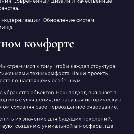
ения. Современный дизайн и качественные
анства.
й модернизации. Обновление систем
лища.
нном комфорте
ы стремимся к тому, чтобы каждая структура
стижениями техникомфорта. Наши проекты
есто по-настоящему особенным.
убранства объектов. Наш подход включает в
бходимые улучшения, не нарушая историческую
этом сохраняя своё первозданное очарование.
епить их значение для будущих поколений,
твуют созданию уникальной атмосферы, где