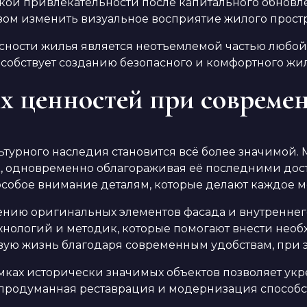
кой привлекательности после капитального обновл
ом изменить визуальное восприятие жилого простр
сности жилья является неотъемлемой частью любо
особствует созданию безопасного и комфортного жи
х ценностей при совреме
урного наследия становится всё более значимой. М
к, одновременно облагораживая её последними до
особое внимание деталям, которые делают каждое м
нию оригинальных элементов фасада и внутреннего 
хнологий и методик, которые помогают внести нео
овую жизнь благодаря современным удобствам, при 
ках исторически значимых объектов позволяет укр
 продуманная реставрация и модернизация способс