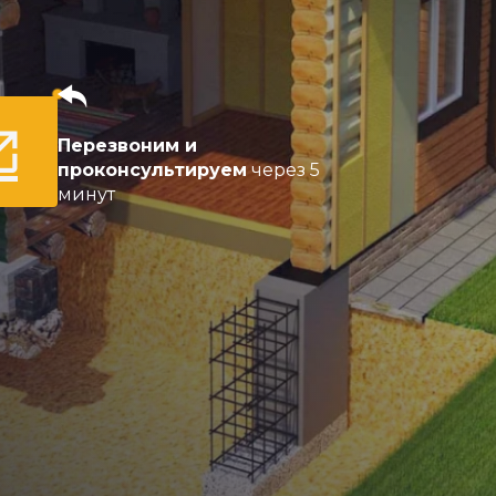
Перезвоним и
проконсультируем
через 5
минут