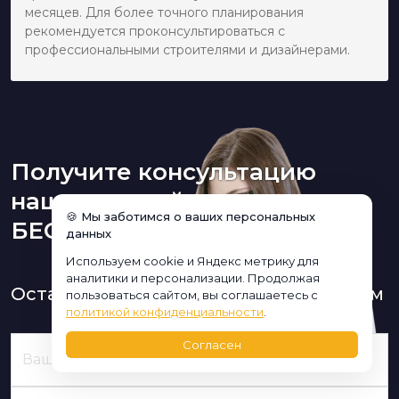
месяцев. Для более точного планирования
рекомендуется проконсультироваться с
профессиональными строителями и дизайнерами.
Получите консультацию
нашего дизайнера
🍪 Мы заботимся о ваших персональных
БЕСПЛАТНО:
данных
Используем cookie и Яндекс метрику для
аналитики и персонализации. Продолжая
Оставьте заявку и мы Вам перезвоним
пользоваться сайтом, вы соглашаетесь с
политикой конфиденциальности
.
Согласен