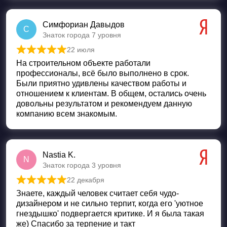
Симфориан Давыдов
С
Знаток города 7 уровня
22 июля
Оценка
5
из 5
На строительном объекте работали
профессионалы, всё было выполнено в срок.
Были приятно удивлены качеством работы и
отношением к клиентам. В общем, остались очень
довольны результатом и рекомендуем данную
компанию всем знакомым.
Nastia K.
N
Знаток города 3 уровня
22 декабря
Оценка
5
из 5
Знаете, каждый человек считает себя чудо-
дизайнером и не сильно терпит, когда его 'уютное
гнездышко' подвергается критике. И я была такая
же) Спасибо за терпение и такт