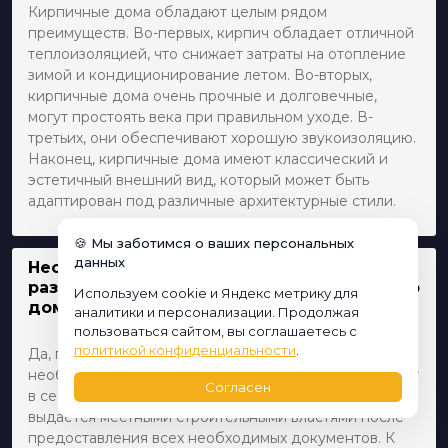
Кирпичные дома обладают целым рядом
преимуществ. Во-первых, кирпич обладает отличной
теплоизоляцией, что снижает затраты на отопление
зимой и кондиционирование летом. Во-вторых,
кирпичные дома очень прочные и долговечные,
могут простоять века при правильном уходе. В-
третьих, они обеспечивают хорошую звукоизоляцию.
Наконец, кирпичные дома имеют классический и
эстетичный внешний вид, который может быть
адаптирован под различные архитектурные стили.
🍪 Мы заботимся о ваших персональных
данных
Необходимо ли получать специальные
разрешения на строительство кирпичного
Используем cookie и Яндекс метрику для
дома?
аналитики и персонализации. Продолжая
пользоваться сайтом, вы соглашаетесь с
политикой конфиденциальности
.
Да, перед началом строительства кирпичного дома
необходимо получить ряд разрешений. Это включает
Согласен
в себя разрешение на строительство, которое
выдается местными строительными властями после
предоставления всех необходимых документов. К